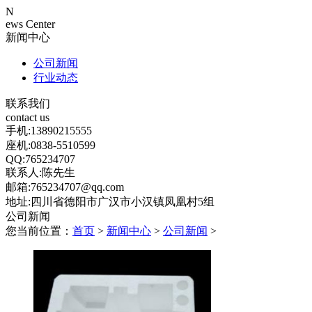
N
ews Center
新闻中心
公司新闻
行业动态
联系我们
contact us
手机:13890215555
座机:0838-5510599
QQ:765234707
联系人:陈先生
邮箱:765234707@qq.com
地址:四川省德阳市广汉市小汉镇凤凰村5组
公司新闻
您当前位置：
首页
>
新闻中心
>
公司新闻
>